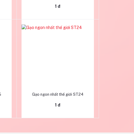
1 đ
Thêm vào giỏ hàng
5
Gạo ngon nhất thế giới ST24
1 đ