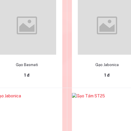
Thêm vào giỏ hàng
Thêm vào giỏ hàng
Gạo Basmati
Gạo Jabonica
1 đ
1 đ