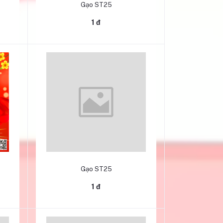
Gạo ST25
1 đ
Thêm vào giỏ hàng
Gạo ST25
1 đ