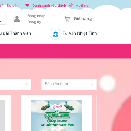
Hotline:
So sánh
Danh sách yêu thích
Đăng nhập
Giỏ hàng
Đăng ký
u Đãi Thành Viên
Tư Vấn Nhiệt Tình
ệ
Sắp xếp theo