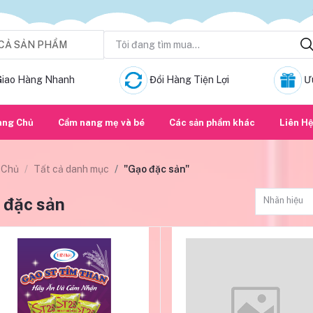
CẢ SẢN PHẨM
Giao Hàng Nhanh
Đổi Hàng Tiện Lợi
Ư
ang Chủ
Cẩm nang mẹ và bé
Các sản phẩm khác
Liên H
 Chủ
Tất cả danh mục
"Gạo đặc sản"
 đặc sản
Nhãn hiệu