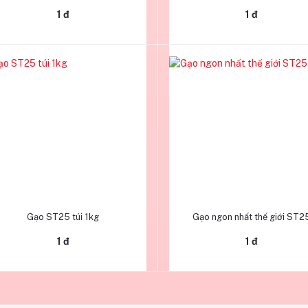
1 đ
1 đ
Thêm vào giỏ hàng
Thêm vào giỏ hàng
Gạo ST25 túi 1kg
Gạo ngon nhất thế giới ST2
1 đ
1 đ