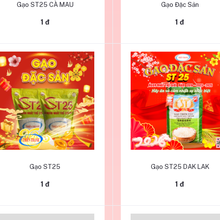
Gạo ST25 CÀ MAU
Gạo Đặc Sản
1 đ
1 đ
Thêm vào giỏ hàng
Thêm vào giỏ hàng
Gạo ST25
Gạo ST25 DAK LAK
1 đ
1 đ