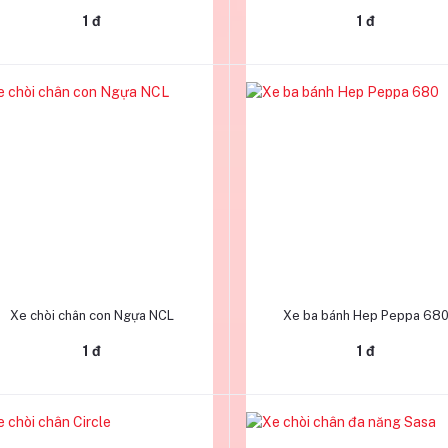
1 đ
1 đ
Thêm vào giỏ hàng
Thêm vào giỏ hàng
Xe chòi chân con Ngựa NCL
Xe ba bánh Hep Peppa 68
1 đ
1 đ