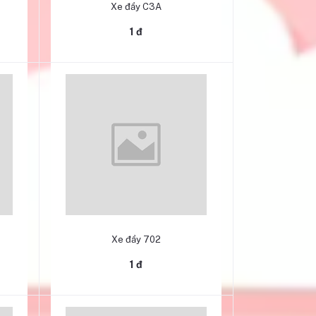
Xe đẩy C3A
1 đ
Thêm vào giỏ hàng
Xe đẩy 702
1 đ