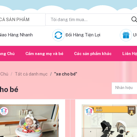
CẢ SẢN PHẨM
Giao Hàng Nhanh
Đổi Hàng Tiện Lợi
Ư
ang Chủ
Cẩm nang mẹ và bé
Các sản phẩm khác
Liên H
 Chủ
Tất cả danh mục
"xe cho bé"
cho bé
Nhãn hiệu