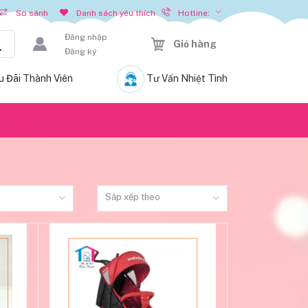
Hotline:
So sánh
Danh sách yêu thích
Đăng nhập
Giỏ hàng
Đăng ký
u Đãi Thành Viên
Tư Vấn Nhiệt Tình
ệ
Sắp xếp theo