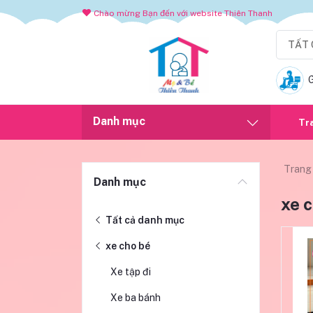
Chào mừng Bạn đến với website Thiên Thanh
TẤT 
Danh mục
Tr
Trang
Danh mục
xe 
Tất cả danh mục
xe cho bé
Xe tập đi
Xe ba bánh