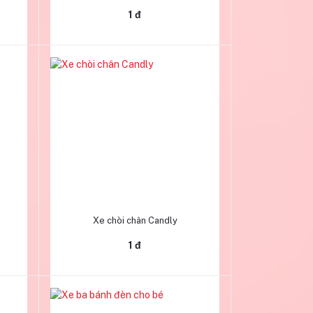
1 đ
Thêm vào giỏ hàng
0
Xe chòi chân Candly
1 đ