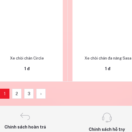
Thêm vào giỏ hàng
Thêm vào giỏ hàng
Xe chòi chân Circle
Xe chòi chân đa năng Sasa
1 đ
1 đ
1
2
3
›
Chính sách hoàn trả
Chính sách hỗ trợ