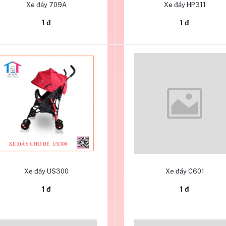
Xe đẩy 709A
Xe đẩy HP311
1 đ
1 đ
Thêm vào giỏ hàng
Thêm vào giỏ hàng
Xe đẩy US300
Xe đẩy C601
1 đ
1 đ