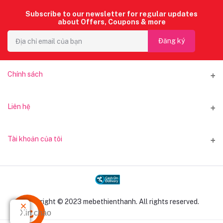
Subscribe to our newsletter for regular updates
about Offers, Coupons & more
Đăng ký
Chính sách
Chính sách giao hàng
Liên hệ
Chính sách thanh toán
Địa chỉ
Tài khoản của tôi
Chính sách đổi trả
65 Phạm Đình Hổ, phường Bình Tây, TP Hồ Chí Minh
Đăng nhập
Điện thoại
0908116059
Lịch sử đơn hàng
Copyright © 2023 mebethienthanh. All rights reserved.
E-mail
Sản phẩm yêu thích
Xin chào
shopthienthanh@gmail.com