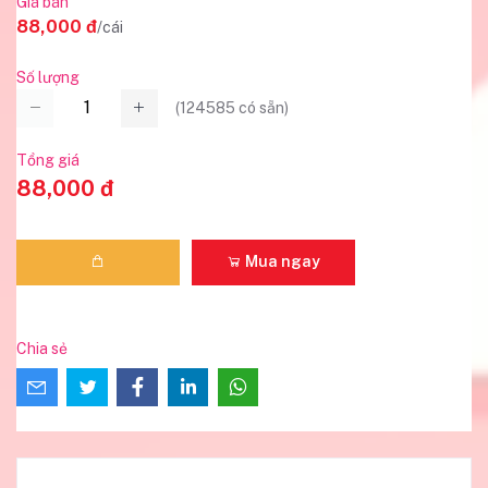
Giá bán
88,000 đ
/cái
Số lượng
(
124585
có sẵn)
Tổng giá
88,000 đ
Mua ngay
Chia sẻ